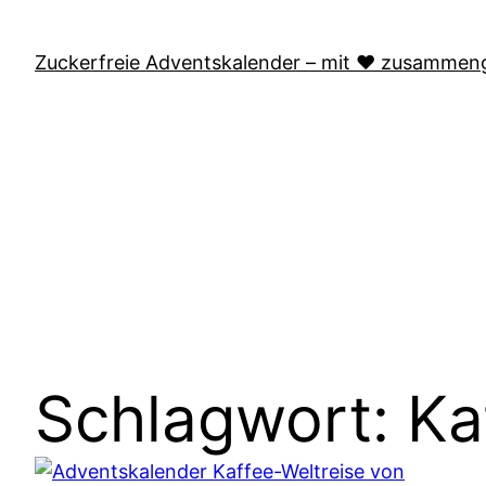
Zum
Inhalt
Zuckerfreie Adventskalender – mit ❤️ zusammeng
springen
Zuckerfreie Adventskalende
Schlagwort:
Ka