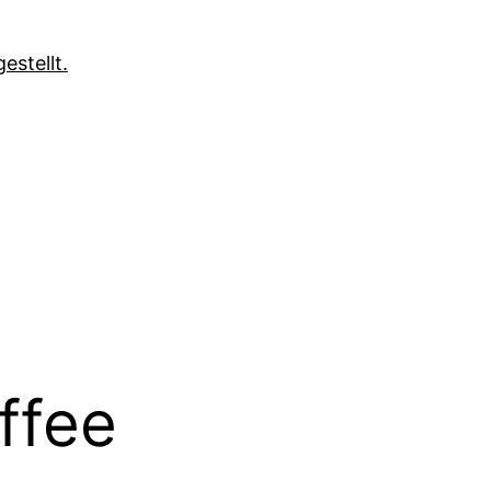
estellt.
r – ohne Reue schlemmen und s
ffee